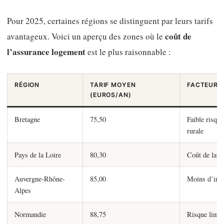
Pour 2025, certaines régions se distinguent par leurs tarifs
coût de
avantageux. Voici un aperçu des zones où le
l’assurance logement
est le plus raisonnable :
RÉGION
TARIF MOYEN
FACTEURS
(EUROS/AN)
Bretagne
75,50
Faible risque
rurale
Pays de la Loire
80,30
Coût de la v
Auvergne-Rhône-
85,00
Moins d’infra
Alpes
Normandie
88,75
Risque limit