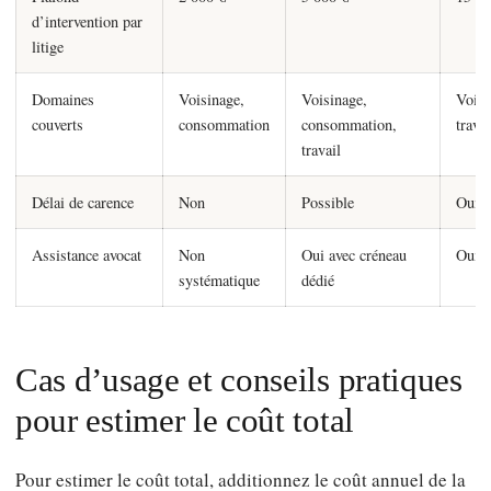
d’intervention par
litige
Domaines
Voisinage,
Voisinage,
Voisi
couverts
consommation
consommation,
trava
travail
Délai de carence
Non
Possible
Oui s
Assistance avocat
Non
Oui avec créneau
Oui, 
systématique
dédié
Cas d’usage et conseils pratiques
pour estimer le coût total
Pour estimer le coût total, additionnez le coût annuel de la