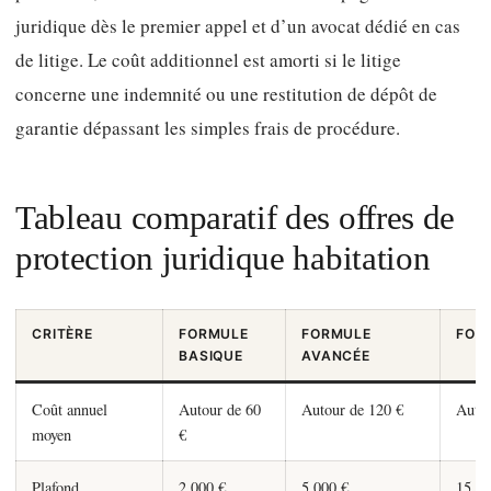
juridique dès le premier appel et d’un avocat dédié en cas
de litige. Le coût additionnel est amorti si le litige
concerne une indemnité ou une restitution de dépôt de
garantie dépassant les simples frais de procédure.
Tableau comparatif des offres de
protection juridique habitation
CRITÈRE
FORMULE
FORMULE
FOR
BASIQUE
AVANCÉE
Coût annuel
Autour de 60
Autour de 120 €
Autou
moyen
€
Plafond
2 000 €
5 000 €
15 00