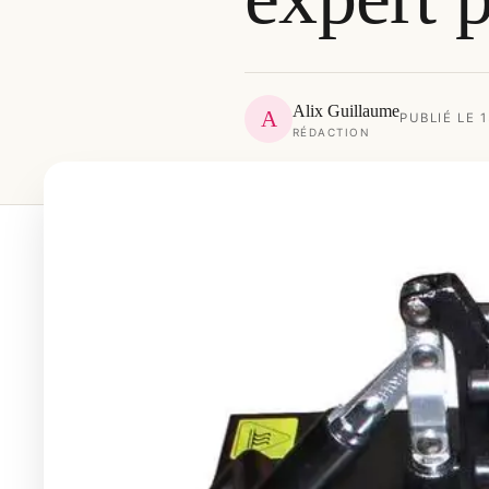
Alix Guillaume
A
PUBLIÉ LE 
RÉDACTION