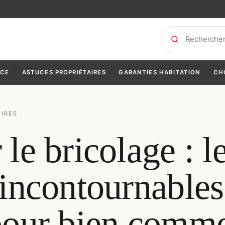
Rechercher
NCE
ASTUCES PROPRIÉTAIRES
GARANTIES HABITATION
CH
AIRES
le bricolage : l
 incontournables
pour bien comm