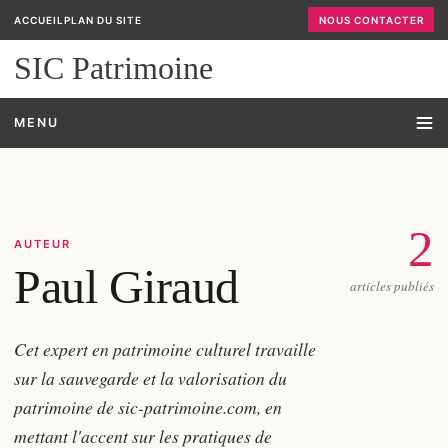
ACCUEIL
PLAN DU SITE
NOUS CONTACTER
SIC Patrimoine
MENU
2
AUTEUR
Paul Giraud
articles publiés
Cet expert en patrimoine culturel travaille
sur la sauvegarde et la valorisation du
patrimoine de sic-patrimoine.com, en
mettant l'accent sur les pratiques de