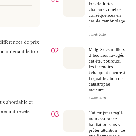
lors de fortes
chaleurs : quelles
conséquences en
cas de cambriolage
?
4 août 2026
différences de prix
02
Malgré des milliers
s maintenant le top
d’hectares ravagés
cet été, pourquoi
les incendies
échappent encore à
la qualification de
catastrophe
majeure
4 août 2026
lus abordable et
rprenant révèle
03
J’ai toujours réglé
mon assurance
habitation sans y
prêter attention : ce
que l’expertise a