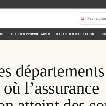
Rechercher
NCE
ASTUCES PROPRIÉTAIRES
GARANTIES HABITATION
CH
es départements
 où l’assurance
on atteint des s