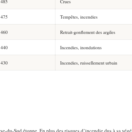
485
Crues
475
Tempêtes, incendies
460
Retrait-gonflement des argiles
440
Incendies, inondations
430
Incendies, ruissellement urbain
rse-du-Sud étonne. En plus des risques d’incendie dus à sa végé